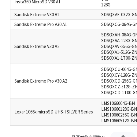
Insta360 MicroSD V30 A1
128G
Sandisk Extreme V30 A1
SDSQXVF-032G-G
Sandisk Extreme Pro V30 A1
SDSQXCG-064G-G
SDSQXAH-064G-G
SDSQXAA-128G-G
Sandisk Extreme V30 A2
SDSQXAV-256G-G
SDSQXA1-512G-Z
SDSQXA1-1T00-Z
SDSQXCU-064G-G
SDSQXCY-128G-Z
Sandisk Extreme Pro V30 A2
SDSQXCD-256G-G
SDSQXCZ-512G-Z
SDSQXCD-1T00-G
LMS1066064G-BN
LMS10660128G-BN
Lexar 1066x microSD UHS-I SILVER Series
LMS10660256G-BN
LMS10660512G-BN