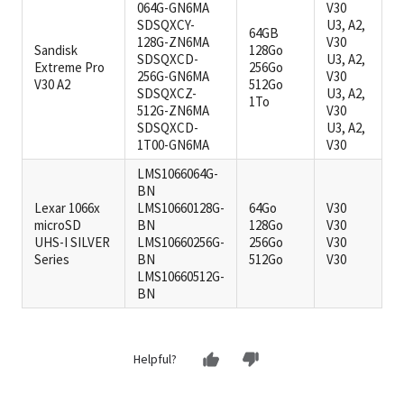
064G-GN6MA
V30
SDSQXCY-
U3, A2,
64GB
128G-ZN6MA
V30
Sandisk
128Go
SDSQXCD-
U3, A2,
Extreme Pro
256Go
256G-GN6MA
V30
V30 A2
512Go
SDSQXCZ-
U3, A2,
1To
512G-ZN6MA
V30
SDSQXCD-
U3, A2,
1T00-GN6MA
V30
LMS1066064G-
BN
Lexar 1066x
LMS10660128G-
64Go
V30
microSD
BN
128Go
V30
UHS-I SILVER
LMS10660256G-
256Go
V30
Series
BN
512Go
V30
LMS10660512G-
BN
Helpful?