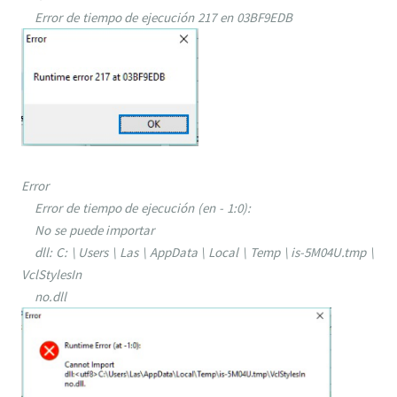
Error de tiempo de ejecución 217 en 03BF9EDB
Error
Error de tiempo de ejecución (en - 1:0):
No se puede importar
dll: C: \ Users \ Las \ AppData \ Local \ Temp \ is-5M04U.tmp \
VclStylesIn
no.dll