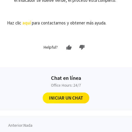
el indicador se vuelve verde, el proceso está completo.
Haz clic
aquí
para contactarnos y obtener más ayuda.
Helpful?
Chat en línea
Office Hours: 24/7
INICIAR UN CHAT
Anterior:
Nada