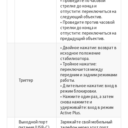
• Проведите по часовой
стрелке до конца и
отпустите: переключиться на
следующий объектив.
• Проведите против часовой
стрелки до конца и
отпустите: переключиться на
предыдущий объектив.
• Двойное нажатие: возврат в
исходное положение
стабилизатора.
• Тройное нажатие:
переключается между
передним и задним режимами
Триггер
работы.
• Длительное нажатие: вход в
режим блокировки.
• Нажмите один раз, а затем
снова нажмите и
удерживайте: вход в режим
Active Plus.
Выходной порт
Заряжайте свой мобильный
питания (USB-C)
телефон через этот порт