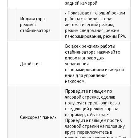
задней камерой
• Показывает текущий режим
Индикаторы
работы стабилизатора:
режима
автоматический режим,
стабилизатора
режим следования, режим
панорамирования, режим FPV.
Во всех режимах работы
стабилизатора: нажимайте
влево и вправо для
Джойстик
управления
панорамированием и вверх и
вниз для управления
наклоном..
Проведите пальцем по
часовой стрелке, сделав
полукруг: переключитесь в
следующий режим справа,
например, с Авто на F.
Сенсорная панель
Проведите пальцем против
часовой стрелки на половину
круга: переключитесь в
режим слева, например, с F на